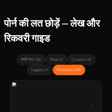
पोर्न की लत छोड़ें — लेख और
रिकवरी गाइड
सभी पाठ
(
26
)
Bible
(
1
)
Couples
(
4
)
Recovery
(
20
)
Insights
(
1
)