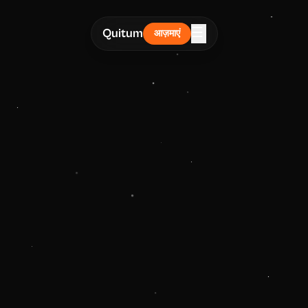
☰
Quitum
आज़माएं