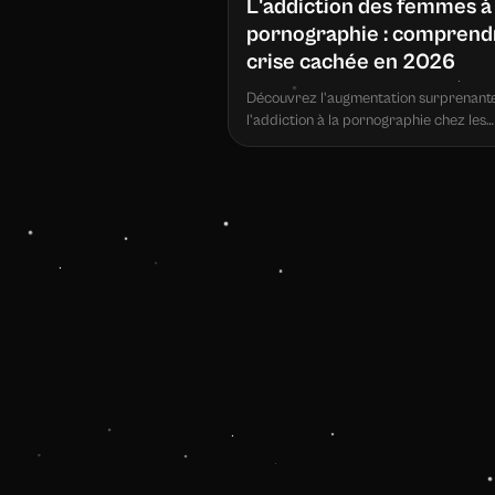
L'addiction des femmes à 
pornographie : comprendr
crise cachée en 2026
Découvrez l'augmentation surprenant
l'addiction à la pornographie chez les
femmes et les filles, soutenue par des
recherches de 2026 montrant des te
inquiétantes.