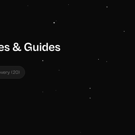
les & Guides
very
(
20
)