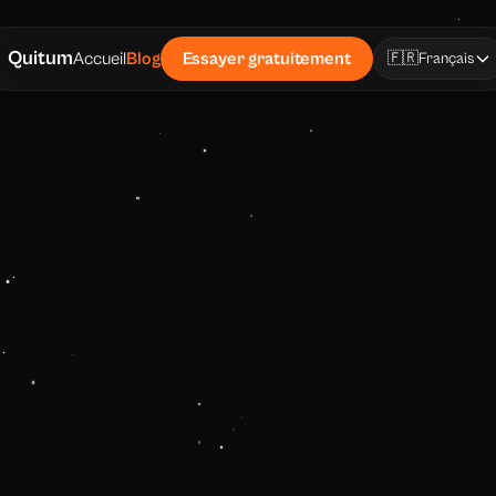
Quitum
Accueil
Blog
Essayer gratuitement
🇫🇷
Français