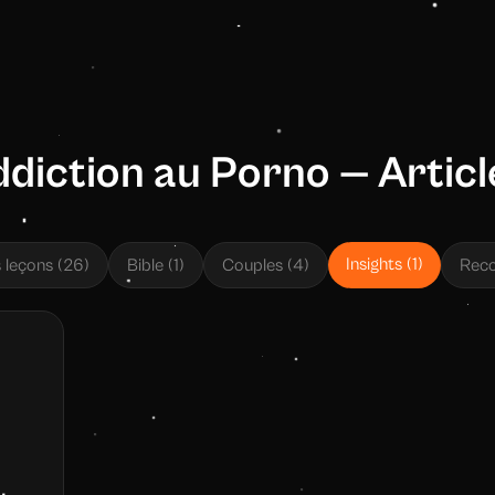
ddiction au Porno — Artic
Insights
(
1
)
s leçons
(
26
)
Bible
(
1
)
Couples
(
4
)
Reco