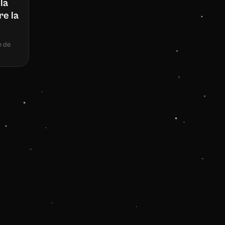
la
e la
e de
ndances