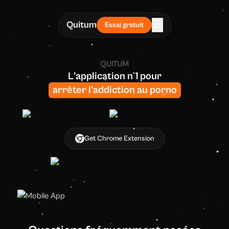
☰
Quitum
Essai gratuit
QUITUM
L'application n°1
pour
arrêter l'addiction au porno
Get Chrome Extension