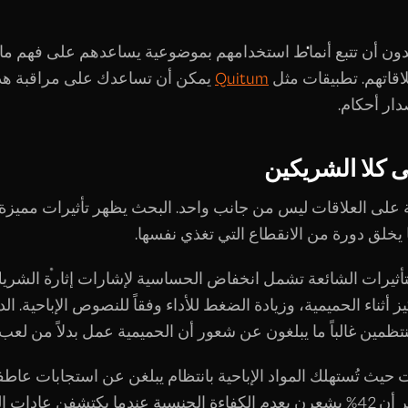
دون أن تتبع أنماط استخدامهم بموضوعية يساعدهم على فهم ما إ
اقاتهم. تطبيقات مثل
Quitum
يمكن أن تساعدك على مراقبة هذه
ار أحكام.
 كلا الشريكين
احية على العلاقات ليس من جانب واحد. البحث يظهر تأثيرات مميزة
ا يخلق دورة من الانقطاع التي تغذي نفسها.
لتأثيرات الشائعة تشمل انخفاض الحساسية لإشارات إثارة الشري
 أثناء الحميمية، وزيادة الضغط للأداء وفقاً للنصوص الإباحية. ا
تظمين غالباً ما يبلغون عن شعور أن الحميمية عمل بدلاً من لعب.
ت حيث تُستهلك المواد الإباحية بانتظام يبلغن عن استجابات عاطف
الاستطلاعات تظهر أن 42% يشعرن بعدم الكفاءة الجنسية عندما يكتشفن عادا