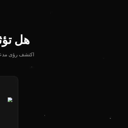
هل تؤث
اكتشف رؤى مدعومة