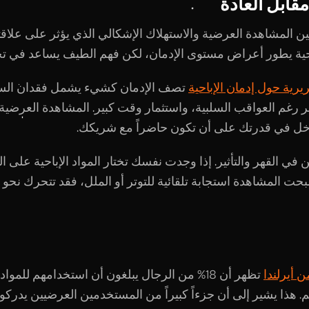
مقابل العادة
بين المشاهدة العرضية والاستهلاك الإشكالي الذي يؤثر على علا
باحية يطور أعراض مستوى الإدمان، لكن فهم الطيف يساعد في تح
رية حول إدمان الإباحية
تصف الإدمان كشيء يشمل فقدان الس
 رغم العواقب السلبية، واستثمار وقت كبير. المشاهدة العرضية
تدخل في قدرتك على أن تكون حاضراً مع شريكك.
من في القهر والتأثير. إذا وجدت نفسك تختار المواد الإباحية على 
حت المشاهدة استجابة تلقائية للتوتر أو الملل، فقد تتحرك نحو ال
ن أيرلندا
تظهر أن 18% من الرجال يبلغون أن استخدامهم للمواد
م. هذا يشير إلى أن جزءاً كبيراً من المستخدمين العرضيين يدركو