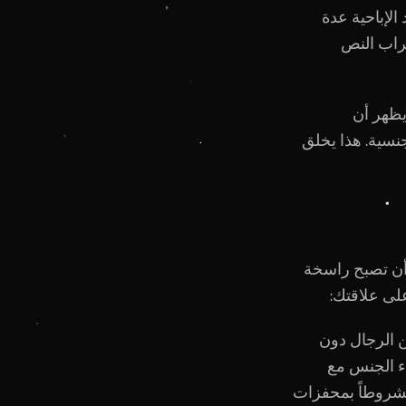
مواد الإباحية عدة
طراب النص
ظهر أن
جنسية. هذا يخلق
 أن تصبح راسخة
على علاقتك:
ل علامة حمراء. الدراسات تظهر أن 30% من الرجال دون
اء الجنس مع
شروطاً بمحفزات