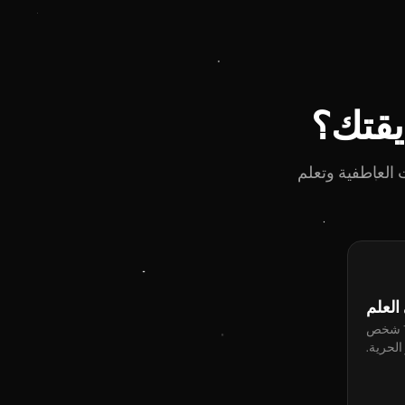
يقتك؟
 العاطفية وتعلم
Quitum هو تطبيق التعافي رقم 1 المبني على العلم. انضم إلى أكثر من 100,000 شخص
الحرية.