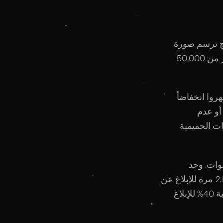
ائج ترسم صورة
معقدة. تحليل شامل عام 2024 نُشر في مجلة بحوث الجنس فحص بيانات من أكثر من 50,000
روا انخفاضاً
 أو عدم
لاقات شهدت انخفاضاً بنسبة 25% في درجات الحميمية
ى مدى خمس سنوات. وجد
الباحثون أن الرجال الذين شاهدوا المواد الإباحية أسبوعياً كانوا أكثر عرضة بمعدل 2.5 مرة للإبلاغ عن
انخفاض الرضا الجنسي مع شريكتهم. النساء في هذه العلاقات كن أكثر عرضة بنسبة 40% للإبلاغ