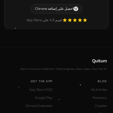
احصل على إضافة Chrome
تقييم 4.8 على App Store
Quitum
#1 App to stop porn addiction. Track progress, beat urges, stay free.
GET THE APP
BLOG
App Store (iOS)
All Articles
Google Play
Recovery
Chrome Extension
Couples