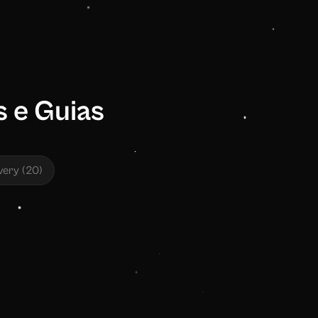
s e Guias
very
(
20
)