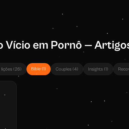
 Vício em Pornô — Artigo
Bible
(
1
)
 lições
(
26
)
Couples
(
4
)
Insights
(
1
)
Reco