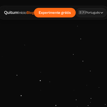
Quitum
Início
Blog
Experimente grátis
🇧🇷
Português