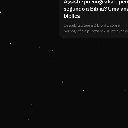
Assistir pornografia é pe
segundo a Bíblia? Uma aná
bíblica
Descubra o que a Bíblia diz sobre
pornografia e pureza sexual através d
versículos-chave e perspectivas cristã