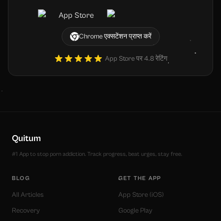
Chrome एक्सटेंशन प्राप्त करें
App Store पर 4.8 रेटिंग
Quitum
#1 App to stop porn addiction. Track progress, beat urges, stay free.
BLOG
GET THE APP
All Articles
App Store (iOS)
Recovery
Google Play