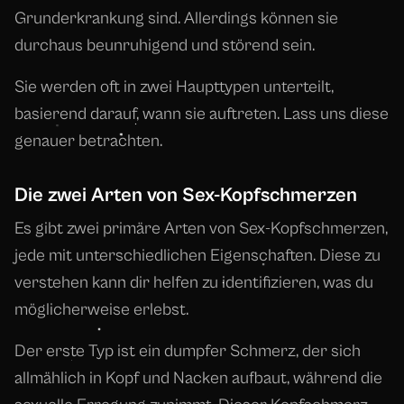
Grunderkrankung sind. Allerdings können sie
durchaus beunruhigend und störend sein.
Sie werden oft in zwei Haupttypen unterteilt,
basierend darauf, wann sie auftreten. Lass uns diese
genauer betrachten.
Die zwei Arten von Sex-Kopfschmerzen
Es gibt zwei primäre Arten von Sex-Kopfschmerzen,
jede mit unterschiedlichen Eigenschaften. Diese zu
verstehen kann dir helfen zu identifizieren, was du
möglicherweise erlebst.
Der erste Typ ist ein dumpfer Schmerz, der sich
allmählich in Kopf und Nacken aufbaut, während die