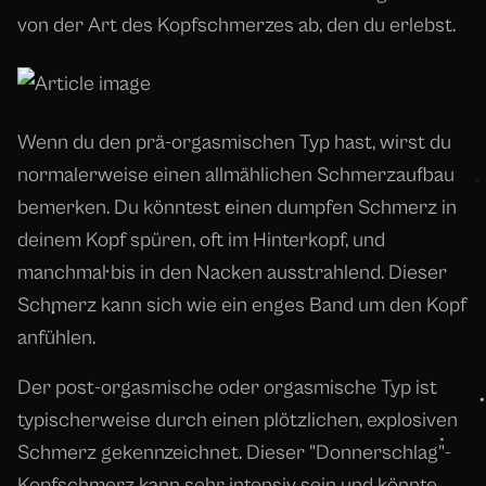
von der Art des Kopfschmerzes ab, den du erlebst.
Wenn du den prä-orgasmischen Typ hast, wirst du
normalerweise einen allmählichen Schmerzaufbau
bemerken. Du könntest einen dumpfen Schmerz in
deinem Kopf spüren, oft im Hinterkopf, und
manchmal bis in den Nacken ausstrahlend. Dieser
Schmerz kann sich wie ein enges Band um den Kopf
anfühlen.
Der post-orgasmische oder orgasmische Typ ist
typischerweise durch einen plötzlichen, explosiven
Schmerz gekennzeichnet. Dieser "Donnerschlag"-
Kopfschmerz kann sehr intensiv sein und könnte