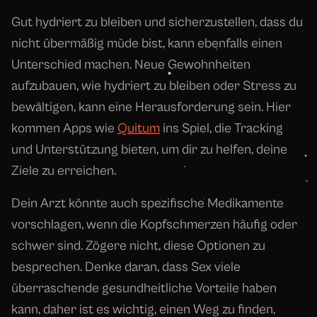
Gut hydriert zu bleiben und sicherzustellen, dass du
nicht übermäßig müde bist, kann ebenfalls einen
Unterschied machen. Neue Gewohnheiten
aufzubauen, wie hydriert zu bleiben oder Stress zu
bewältigen, kann eine Herausforderung sein. Hier
kommen Apps wie
Quitum
ins Spiel, die Tracking
und Unterstützung bieten, um dir zu helfen, deine
Ziele zu erreichen.
Dein Arzt könnte auch spezifische Medikamente
vorschlagen, wenn die Kopfschmerzen häufig oder
schwer sind. Zögere nicht, diese Optionen zu
besprechen. Denke daran, dass Sex viele
überraschende gesundheitliche Vorteile haben
kann, daher ist es wichtig, einen Weg zu finden,