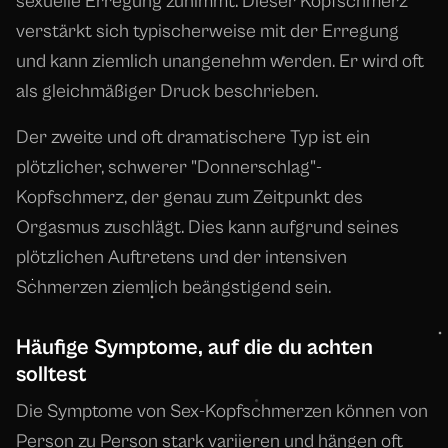
sexuelle Erregung zunimmt. Dieser Kopfschmerz
verstärkt sich typischerweise mit der Erregung
und kann ziemlich unangenehm werden. Er wird oft
als gleichmäßiger Druck beschrieben.
Der zweite und oft dramatischere Typ ist ein
plötzlicher, schwerer "Donnerschlag"-
Kopfschmerz, der genau zum Zeitpunkt des
Orgasmus zuschlägt. Dies kann aufgrund seines
plötzlichen Auftretens und der intensiven
Schmerzen ziemlich beängstigend sein.
Häufige Symptome, auf die du achten
solltest
Die Symptome von Sex-Kopfschmerzen können von
Person zu Person stark variieren und hängen oft