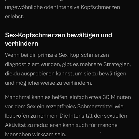
ungewöhnliche oder intensive Kopfschmerzen
erlebst.
Sex-Kopfschmerzen bewältigen und
verhindern
Wenn bei dir primäre Sex-Kopfschmerzen
diagnostiziert wurden, gibt es mehrere Strategien,
die du ausprobieren kannst, um sie zu bewältigen
und möglicherweise zu verhindern.
Manchmal kann es helfen, einfach etwa 30 Minuten
vor dem Sex ein rezeptfreies Schmerzmittel wie
Ibuprofen zu nehmen. Die Intensität der sexuellen
Aktivität zu reduzieren kann auch für manche
Menschen wirksam sein.