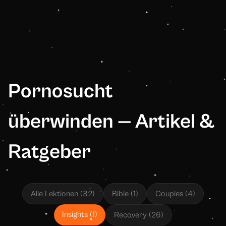
Pornosucht
überwinden — Artikel &
Ratgeber
Alle Lektionen
(
32
)
Bible
(
1
)
Couples
(
4
)
Insights
(
1
)
Recovery
(
26
)