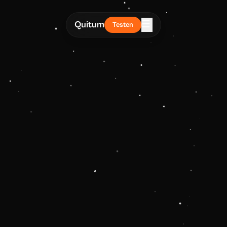
☰
Quitum
Testen