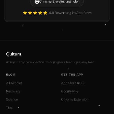
Chrome-Erweiterung holen
4,8 Bewertung im App Store
Quitum
#1 App to stop porn addiction. Track progress, beat urges, stay free.
BLOG
GET THE APP
All Articles
App Store (iOS)
Recovery
Google Play
Science
Chrome Extension
Tips