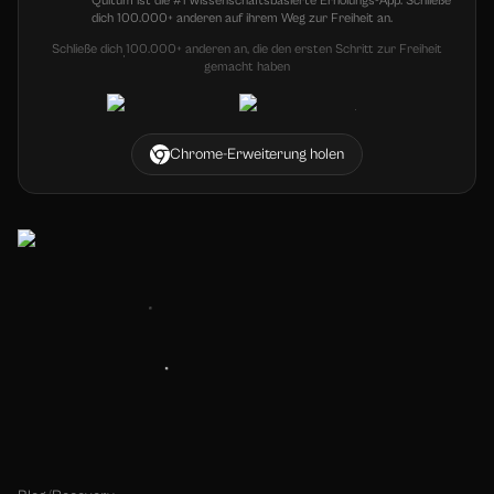
Quitum ist die #1 wissenschaftsbasierte Erholungs-App. Schließe
dich 100.000+ anderen auf ihrem Weg zur Freiheit an.
Schließe dich 100.000+ anderen an, die den ersten Schritt zur Freiheit
gemacht haben
Chrome-Erweiterung holen