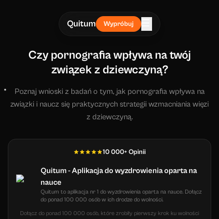
☰
Quitum
Wypróbuj
Czy pornografia wpływa na twój
związek z dziewczyną?
Poznaj wnioski z badań o tym, jak pornografia wpływa na
związki i naucz się praktycznych strategii wzmacniania więzi
z dziewczyną.
10 000+ Opinii
Quitum - Aplikacja do wyzdrowienia oparta na
nauce
Quitum to aplikacja nr 1 do wyzdrowienia oparta na nauce. Dołącz
do ponad 100 000 osób w ich drodze do wolności.
Dołącz do ponad 100 000 osób, które zrobiły pierwszy krok ku wolności