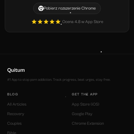
Pobierz rozszerzenie Chrome
Ocena 4.8 w App Store
Quitum
#1 App to stop porn addiction. Track progress, beat urges, stay free.
BLOG
GET THE APP
All Articles
App Store (iOS)
Recovery
Google Play
Couples
Chrome Extension
Bible