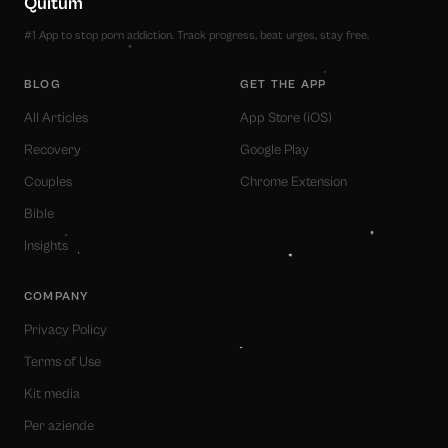
Quitum
#1 App to stop porn addiction. Track progress, beat urges, stay free.
BLOG
GET THE APP
All Articles
App Store (iOS)
Recovery
Google Play
Couples
Chrome Extension
Bible
Insights
COMPANY
Privacy Policy
Terms of Use
Kit media
Per aziende