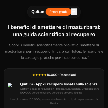
☰
Quitum
Prova gratis
I benefici di smettere di masturbarsi:
una guida scientifica al recupero
Scopri i benefici scientificamente provati di smettere di
masturbarsi per il recupero. Impara sul NoFap, le ricerche e
le strategie pratiche per il tuo percorso.
10.000+ Recensioni
Quitum - App di recupero basata sulla scienza
Quitum è l'app di recupero n°1 basata sulla scienza. Unisciti a oltre
100.000 persone nel loro percorso verso la libertà.
Unisciti a oltre 100.000 persone che hanno fatto il primo passo verso la
libertà